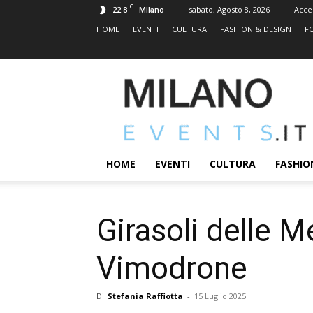
C
22.8
sabato, Agosto 8, 2026
Acce
Milano
HOME
EVENTI
CULTURA
FASHION & DESIGN
F
MILANOEVENTS.IT
|
News
2.0
ed
Eventi
HOME
EVENTI
CULTURA
FASHIO
a
Milano
Girasoli delle 
Vimodrone
Di
Stefania Raffiotta
-
15 Luglio 2025