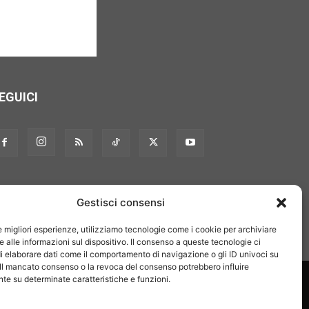
EGUICI
Gestisci consensi
le migliori esperienze, utilizziamo tecnologie come i cookie per archiviare
 alle informazioni sul dispositivo. Il consenso a queste tecnologie ci
i elaborare dati come il comportamento di navigazione o gli ID univoci su
 Il mancato consenso o la revoca del consenso potrebbero influire
on noi
Pubblicità
Privacy policy
Linee editoriali
e su determinate caratteristiche e funzioni.