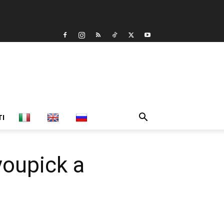
TI
youpick a