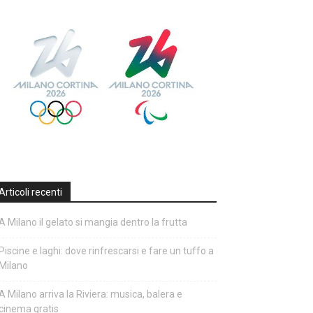
Articoli recenti
A Milano il gelato si mangia dentro la frutta
Piscine e laghi: dove rinfrescarsi e fare un tuffo a
Milano
A Milano arriva la Riviera: musica, balera e
cinema gratis