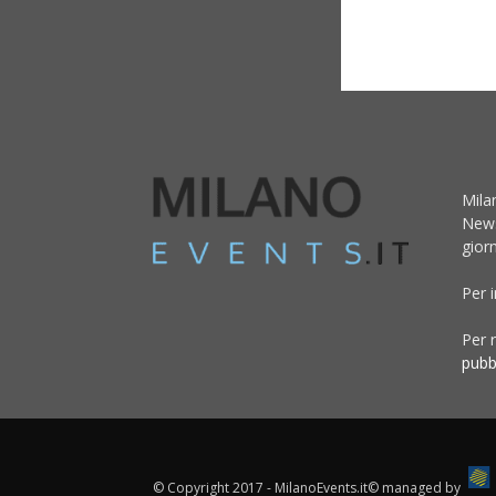
Mila
News
giorn
Per 
Per r
pubb
© Copyright 2017 - MilanoEvents.it© managed by