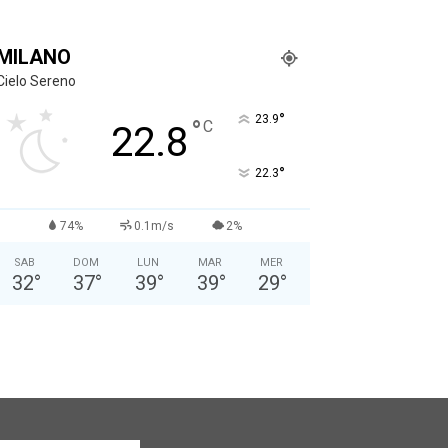
MILANO
Cielo Sereno
°
23.9
°
C
22.8
°
22.3
74%
0.1m/s
2%
SAB
DOM
LUN
MAR
MER
32
°
37
°
39
°
39
°
29
°