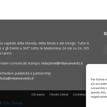
S
no capitale della Movida, della Moda e del Design. Tutte le
 e gli Eventi a 360° sotto la Madonnina 24 ore su 24, 365
i l'anno.
inviare comunicati stampa:
redazione@milanoevents.it
ichiedere pubblicità e partnership:
licita@milanoevents.it
Per fornire 
e/o accedere
consentirà d
questo sito.
Chi siamo
I Nostri Clienti
Contattaci
Collabora c
negativament