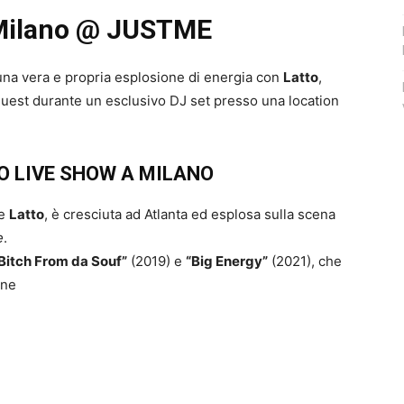
 Milano @ JUSTME
 una vera e propria esplosione di energia con
Latto
,
guest durante un esclusivo DJ set presso una location
O LIVE SHOW A MILANO
me
Latto
, è cresciuta ad Atlanta ed esplosa sulla scena
e
.
Bitch From da Souf”
(2019) e
“Big Energy”
(2021), che
ane