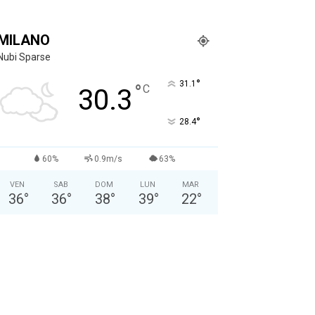
MILANO
Nubi Sparse
°
31.1
°
C
30.3
°
28.4
60%
0.9m/s
63%
VEN
SAB
DOM
LUN
MAR
36
°
36
°
38
°
39
°
22
°