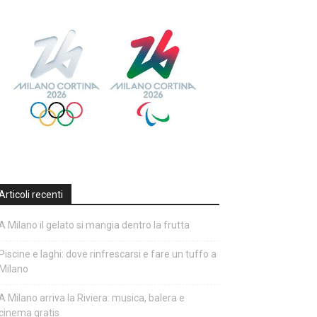
Articoli recenti
A Milano il gelato si mangia dentro la frutta
Piscine e laghi: dove rinfrescarsi e fare un tuffo a
Milano
A Milano arriva la Riviera: musica, balera e
cinema gratis