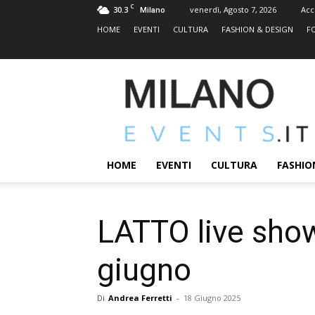
C
30.3
venerdì, Agosto 7, 2026
Acc
Milano
HOME
EVENTI
CULTURA
FASHION & DESIGN
F
MILANOEVENTS.IT
|
News
2.0
ed
Eventi
HOME
EVENTI
CULTURA
FASHIO
a
Milano
LATTO live sho
giugno
Di
Andrea Ferretti
-
18 Giugno 2025