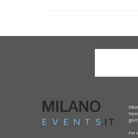
Mila
News
giorn
Per 