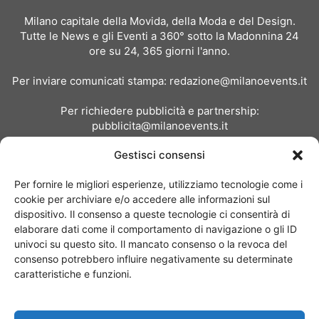
Milano capitale della Movida, della Moda e del Design.
Tutte le News e gli Eventi a 360° sotto la Madonnina 24
ore su 24, 365 giorni l'anno.
Per inviare comunicati stampa:
redazione@milanoevents.it
Per richiedere pubblicità e partnership:
pubblicita@milanoevents.it
Gestisci consensi
SEGUICI
Per fornire le migliori esperienze, utilizziamo tecnologie come i
cookie per archiviare e/o accedere alle informazioni sul
dispositivo. Il consenso a queste tecnologie ci consentirà di
elaborare dati come il comportamento di navigazione o gli ID
univoci su questo sito. Il mancato consenso o la revoca del
consenso potrebbero influire negativamente su determinate
Chi siamo
I Nostri Clienti
Contattaci
Collabora con noi
caratteristiche e funzioni.
Pubblicità
Privacy policy
Linee editoriali