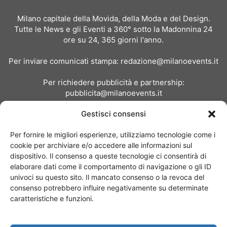
Milano capitale della Movida, della Moda e del Design.
Tutte le News e gli Eventi a 360° sotto la Madonnina 24
ore su 24, 365 giorni l'anno.
Per inviare comunicati stampa:
redazione@milanoevents.it
Per richiedere pubblicità e partnership:
pubblicita@milanoevents.it
Gestisci consensi
SEGUICI
Per fornire le migliori esperienze, utilizziamo tecnologie come i
cookie per archiviare e/o accedere alle informazioni sul
dispositivo. Il consenso a queste tecnologie ci consentirà di
elaborare dati come il comportamento di navigazione o gli ID
univoci su questo sito. Il mancato consenso o la revoca del
consenso potrebbero influire negativamente su determinate
Chi siamo
I Nostri Clienti
Contattaci
Collabora con noi
caratteristiche e funzioni.
Pubblicità
Privacy policy
Linee editoriali