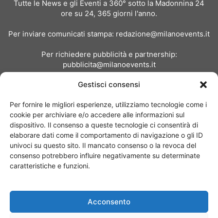
Tutte le News e gli Eventi a 360° sotto la Madonnina 24
ore su 24, 365 giorni l'anno.
Per inviare comunicati stampa:
redazione@milanoevents.it
Per richiedere pubblicità e partnership:
pubblicita@milanoevents.it
Gestisci consensi
SEGUICI
Per fornire le migliori esperienze, utilizziamo tecnologie come i
cookie per archiviare e/o accedere alle informazioni sul
dispositivo. Il consenso a queste tecnologie ci consentirà di
elaborare dati come il comportamento di navigazione o gli ID
univoci su questo sito. Il mancato consenso o la revoca del
consenso potrebbero influire negativamente su determinate
Chi siamo
I Nostri Clienti
Contattaci
Collabora con noi
caratteristiche e funzioni.
Pubblicità
Privacy policy
Linee editoriali
Acconsento
© Copyright 2017 - MilanoEvents.it© managed by