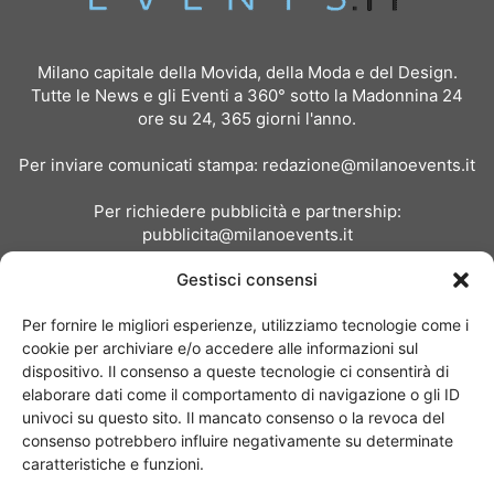
Milano capitale della Movida, della Moda e del Design.
Tutte le News e gli Eventi a 360° sotto la Madonnina 24
ore su 24, 365 giorni l'anno.
Per inviare comunicati stampa:
redazione@milanoevents.it
Per richiedere pubblicità e partnership:
pubblicita@milanoevents.it
Gestisci consensi
SEGUICI
Per fornire le migliori esperienze, utilizziamo tecnologie come i
cookie per archiviare e/o accedere alle informazioni sul
dispositivo. Il consenso a queste tecnologie ci consentirà di
elaborare dati come il comportamento di navigazione o gli ID
univoci su questo sito. Il mancato consenso o la revoca del
consenso potrebbero influire negativamente su determinate
Chi siamo
I Nostri Clienti
Contattaci
Collabora con noi
caratteristiche e funzioni.