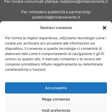
Per inviare comunicati stampa:
redazione@milanoevents.it
Per richiedere pubblicità e partnership:
pubblicita@milanoevents.it
Gestisci consensi
SEGUICI
Per fornire le migliori esperienze, utilizziamo tecnologie come i
cookie per archiviare e/o accedere alle informazioni sul
dispositivo. Il consenso a queste tecnologie ci consentirà di
elaborare dati come il comportamento di navigazione o gli ID
univoci su questo sito. Il mancato consenso o la revoca del
consenso potrebbero influire negativamente su determinate
Chi siamo
I Nostri Clienti
Contattaci
Collabora con noi
caratteristiche e funzioni.
Pubblicità
Privacy policy
Linee editoriali
Acconsento
© Copyright 2017 - MilanoEvents.it© managed by
Nega consenso
Vedi preferenze