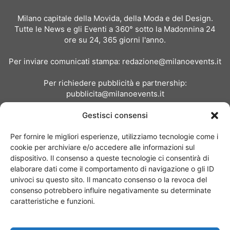
Milano capitale della Movida, della Moda e del Design.
Tutte le News e gli Eventi a 360° sotto la Madonnina 24
ore su 24, 365 giorni l'anno.
Per inviare comunicati stampa:
redazione@milanoevents.it
Per richiedere pubblicità e partnership:
pubblicita@milanoevents.it
Gestisci consensi
SEGUICI
Per fornire le migliori esperienze, utilizziamo tecnologie come i
cookie per archiviare e/o accedere alle informazioni sul
dispositivo. Il consenso a queste tecnologie ci consentirà di
elaborare dati come il comportamento di navigazione o gli ID
univoci su questo sito. Il mancato consenso o la revoca del
consenso potrebbero influire negativamente su determinate
Chi siamo
I Nostri Clienti
Contattaci
Collabora con noi
caratteristiche e funzioni.
Pubblicità
Privacy policy
Linee editoriali