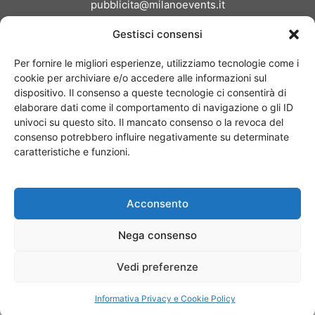
pubblicita@milanoevents.it
Gestisci consensi
SEGUICI
Per fornire le migliori esperienze, utilizziamo tecnologie come i
cookie per archiviare e/o accedere alle informazioni sul
dispositivo. Il consenso a queste tecnologie ci consentirà di
elaborare dati come il comportamento di navigazione o gli ID
univoci su questo sito. Il mancato consenso o la revoca del
consenso potrebbero influire negativamente su determinate
Chi siamo
I Nostri Clienti
Contattaci
Collabora con noi
caratteristiche e funzioni.
Pubblicità
Privacy policy
Linee editoriali
Acconsento
© Copyright 2017 - MilanoEvents.it© managed by
Nega consenso
Vedi preferenze
Informativa Privacy e Cookie Policy