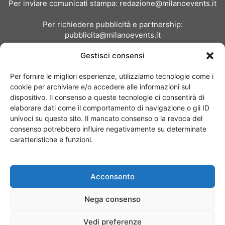
Per inviare comunicati stampa:
redazione@milanoevents.it
Per richiedere pubblicità e partnership:
pubblicita@milanoevents.it
Gestisci consensi
SEGUICI
Per fornire le migliori esperienze, utilizziamo tecnologie come i
cookie per archiviare e/o accedere alle informazioni sul
dispositivo. Il consenso a queste tecnologie ci consentirà di
elaborare dati come il comportamento di navigazione o gli ID
univoci su questo sito. Il mancato consenso o la revoca del
consenso potrebbero influire negativamente su determinate
Chi siamo
I Nostri Clienti
Contattaci
Collabora con noi
caratteristiche e funzioni.
Pubblicità
Privacy policy
Linee editoriali
Acconsento
© Copyright 2017 - MilanoEvents.it© managed by
Nega consenso
Vedi preferenze