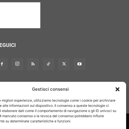
EGUICI
Gestisci consensi
le migliori esperienze, utilizziamo tecnologie come i cookie per archiviare
 alle informazioni sul dispositivo. Il consenso a queste tecnologie ci
i elaborare dati come il comportamento di navigazione o gli ID univoci su
 Il mancato consenso o la revoca del consenso potrebbero influire
on noi
Pubblicità
Privacy policy
Linee editoriali
e su determinate caratteristiche e funzioni.