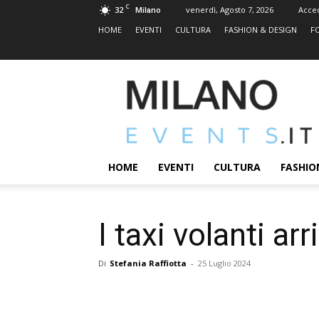
C
32
venerdì, Agosto 7, 2026
Acce
Milano
HOME
EVENTI
CULTURA
FASHION & DESIGN
F
MILANOEVENTS.IT
|
News
2.0
ed
Eventi
HOME
EVENTI
CULTURA
FASHIO
a
Milano
I taxi volanti a
Di
Stefania Raffiotta
-
25 Luglio 2024