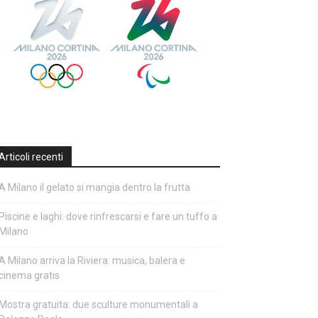
Articoli recenti
A Milano il gelato si mangia dentro la frutta
Piscine e laghi: dove rinfrescarsi e fare un tuffo a
Milano
A Milano arriva la Riviera: musica, balera e
cinema gratis
Mostra gratuita: due sculture monumentali a