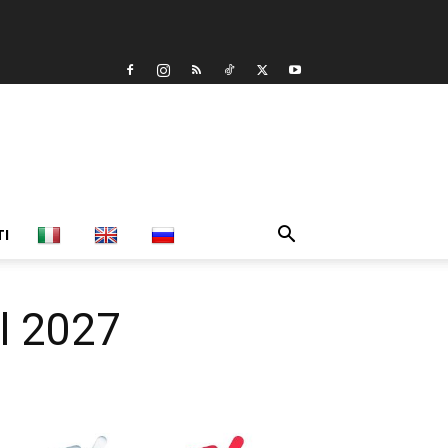
TI
el 2027