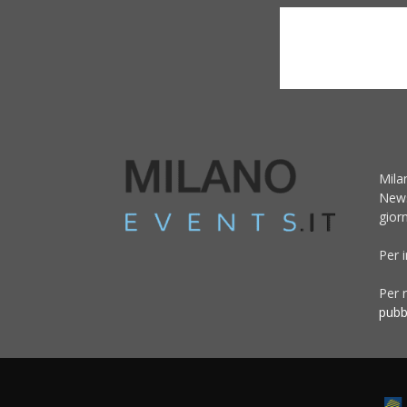
Mila
News
giorn
Per 
Per r
pubb