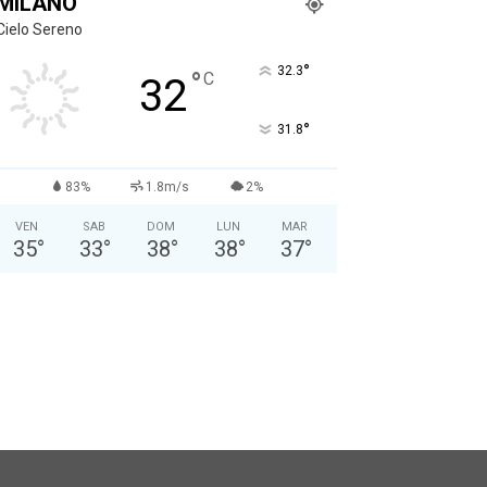
MILANO
Cielo Sereno
°
32.3
°
C
32
°
31.8
83%
1.8m/s
2%
VEN
SAB
DOM
LUN
MAR
35
°
33
°
38
°
38
°
37
°