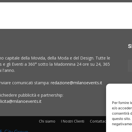
S
no capitale della Movida, della Moda e del Design. Tutte le
 e gli Eventi a 360° sotto la Madonnina 24 ore su 24, 365
i l'anno.
inviare comunicati stampa:
redazione@milanoevents.it
ichiedere pubblicità e partnership:
licita@milanoevents.it
Per fornire 
e/o accedere
consentirà d
questo sito.
Chi siamo
I Nostri Clienti
Contattaci
Collabora c
negativament