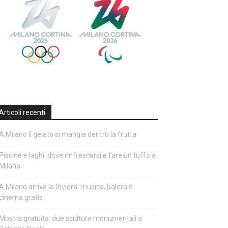
Articoli recenti
A Milano il gelato si mangia dentro la frutta
Piscine e laghi: dove rinfrescarsi e fare un tuffo a
Milano
A Milano arriva la Riviera: musica, balera e
cinema gratis
Mostra gratuita: due sculture monumentali a