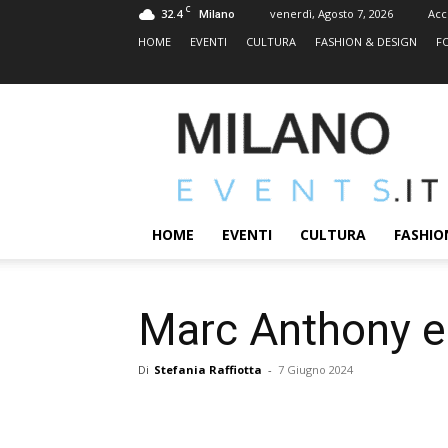
C
32.4
venerdì, Agosto 7, 2026
Acc
Milano
HOME
EVENTI
CULTURA
FASHION & DESIGN
F
MILANOEVENTS.IT
|
News
2.0
ed
Eventi
HOME
EVENTI
CULTURA
FASHIO
a
Milano
Marc Anthony e
Di
Stefania Raffiotta
-
7 Giugno 2024