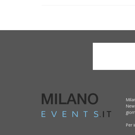
Mila
News
giorn
Per 