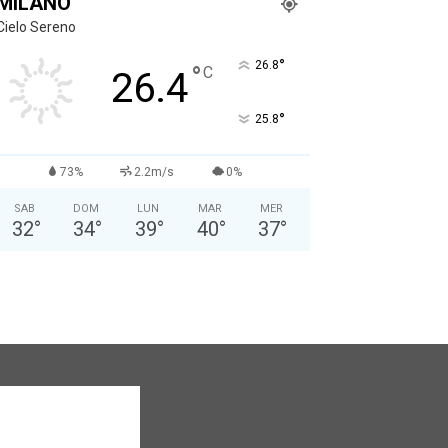
MILANO
Cielo Sereno
°
26.8
°
C
26.4
°
25.8
73%
2.2m/s
0%
SAB
DOM
LUN
MAR
MER
32
°
34
°
39
°
40
°
37
°