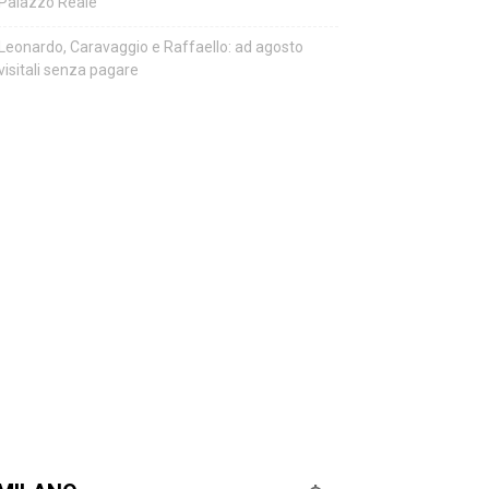
Palazzo Reale
Leonardo, Caravaggio e Raffaello: ad agosto
visitali senza pagare