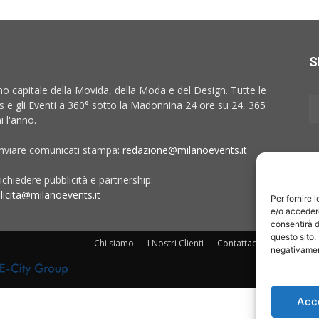
S
no capitale della Movida, della Moda e del Design. Tutte le
 e gli Eventi a 360° sotto la Madonnina 24 ore su 24, 365
i l'anno.
inviare comunicati stampa:
redazione@milanoevents.it
ichiedere pubblicità e partnership:
licita@milanoevents.it
Per fornire 
e/o accedere
consentirà d
questo sito.
Chi siamo
I Nostri Clienti
Contattaci
Collabora c
negativament
Acc