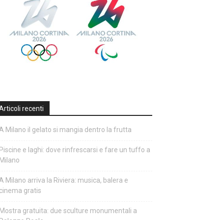
Articoli recenti
A Milano il gelato si mangia dentro la frutta
Piscine e laghi: dove rinfrescarsi e fare un tuffo a
Milano
A Milano arriva la Riviera: musica, balera e
cinema gratis
Mostra gratuita: due sculture monumentali a