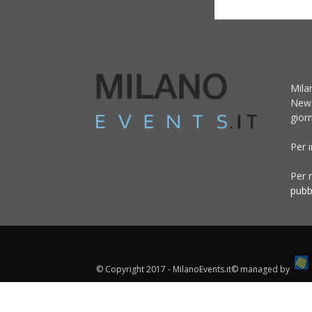
Mila
News
giorn
Per 
Per r
pubb
© Copyright 2017 - MilanoEvents.it© managed by