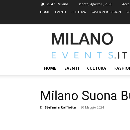
C
26.4
sabato, Agosto 8, 2026
Acce
Milano
HOME
EVENTI
CULTURA
FASHION & DESIGN
F
MILANOEVENTS.IT
|
News
2.0
ed
Eventi
HOME
EVENTI
CULTURA
FASHIO
a
Milano
Milano Suona Bu
Di
Stefania Raffiotta
-
20 Maggio 2024