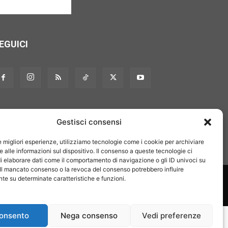
EGUICI
Gestisci consensi
le migliori esperienze, utilizziamo tecnologie come i cookie per archiviare
 alle informazioni sul dispositivo. Il consenso a queste tecnologie ci
i elaborare dati come il comportamento di navigazione o gli ID univoci su
 Il mancato consenso o la revoca del consenso potrebbero influire
on noi
Pubblicità
Privacy policy
Linee editoriali
e su determinate caratteristiche e funzioni.
onsento
Nega consenso
Vedi preferenze