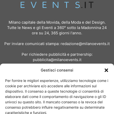
Milano capitale della Movida, della Moda e del Design.
Tutte le News e gli Eventi a 360° sotto la Madonnina 24
ore su 24, 365 giorni l'anno.
Per inviare comunicati stampa:
redazione@milanoevents.it
Per richiedere pubblicità e partnership:
pubblicita@milanoevents.it
Gestisci consensi
SEGUICI
Per fornire le migliori esperienze, utilizziamo tecnologie come i
cookie per archiviare e/o accedere alle informazioni sul
dispositivo. Il consenso a queste tecnologie ci consentirà di
elaborare dati come il comportamento di navigazione o gli ID
univoci su questo sito. Il mancato consenso o la revoca del
consenso potrebbero influire negativamente su determinate
Chi siamo
I Nostri Clienti
Contattaci
Collabora con noi
caratteristiche e funzioni.