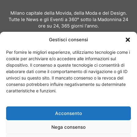
Milano capitale della Movida, della Moda e del Design.
Tutte le News e gli Eventi a 360° sotto la Madonnina 24
ore su 24, 365 giorni l'anno.
Per inviare comunicati stampa:
redazione@milanoevents.it
Gestisci consensi
Per richiedere pubblicità e partnership:
Per fornire le migliori esperienze, utilizziamo tecnologie come i
pubblicita@milanoevents.it
cookie per archiviare e/o accedere alle informazioni sul
dispositivo. Il consenso a queste tecnologie ci consentirà di
elaborare dati come il comportamento di navigazione o gli ID
SEGUICI
univoci su questo sito. Il mancato consenso o la revoca del
consenso potrebbero influire negativamente su determinate
caratteristiche e funzioni.
Acconsento
Chi siamo
I Nostri Clienti
Contattaci
Collabora con noi
Nega consenso
Pubblicità
Privacy policy
Linee editoriali