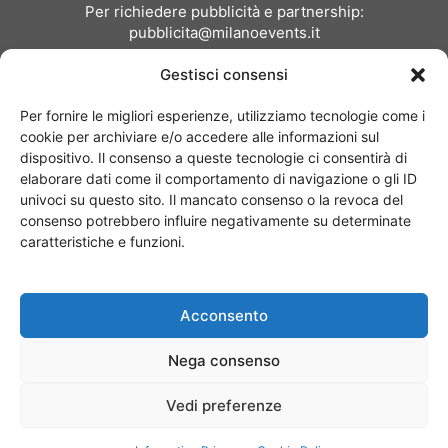
Per richiedere pubblicità e partnership:
pubblicita@milanoevents.it
Gestisci consensi
SEGUICI
Per fornire le migliori esperienze, utilizziamo tecnologie come i
cookie per archiviare e/o accedere alle informazioni sul
dispositivo. Il consenso a queste tecnologie ci consentirà di
elaborare dati come il comportamento di navigazione o gli ID
univoci su questo sito. Il mancato consenso o la revoca del
consenso potrebbero influire negativamente su determinate
Chi siamo
I Nostri Clienti
Contattaci
Collabora con noi
caratteristiche e funzioni.
Pubblicità
Privacy policy
Linee editoriali
Acconsento
© Copyright 2017 - MilanoEvents.it© managed by
Nega consenso
Vedi preferenze