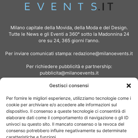
Milano capitale della Movida, della Moda e del Design.
Tutte le News e gli Eventi a 360° sotto la Madonnina 24
ore su 24, 365 giorni l'anno.
Per inviare comunicati stampa:
redazione@milanoevents.it
Per richiedere pubblicità e partnership:
pubblicita@milanoevents.it
Gestisci consensi
SEGUICI
Per fornire le migliori esperienze, utilizziamo tecnologie come i
cookie per archiviare e/o accedere alle informazioni sul
dispositivo. Il consenso a queste tecnologie ci consentirà di
elaborare dati come il comportamento di navigazione o gli ID
univoci su questo sito. Il mancato consenso o la revoca del
consenso potrebbero influire negativamente su determinate
Chi siamo
I Nostri Clienti
Contattaci
Collabora con noi
caratteristiche e funzioni.