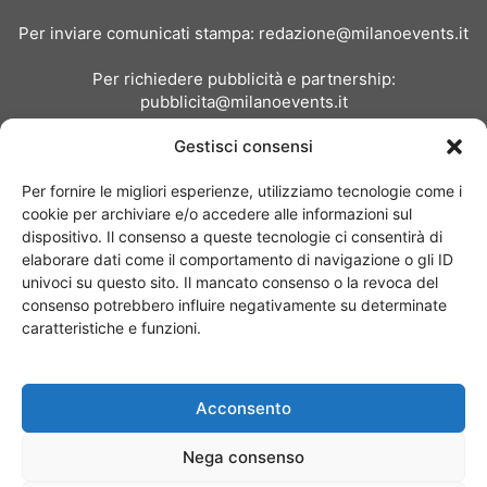
Per inviare comunicati stampa:
redazione@milanoevents.it
Per richiedere pubblicità e partnership:
pubblicita@milanoevents.it
Gestisci consensi
SEGUICI
Per fornire le migliori esperienze, utilizziamo tecnologie come i
cookie per archiviare e/o accedere alle informazioni sul
dispositivo. Il consenso a queste tecnologie ci consentirà di
elaborare dati come il comportamento di navigazione o gli ID
univoci su questo sito. Il mancato consenso o la revoca del
consenso potrebbero influire negativamente su determinate
Chi siamo
I Nostri Clienti
Contattaci
Collabora con noi
caratteristiche e funzioni.
Pubblicità
Privacy policy
Linee editoriali
Acconsento
© Copyright 2017 - MilanoEvents.it© managed by
Nega consenso