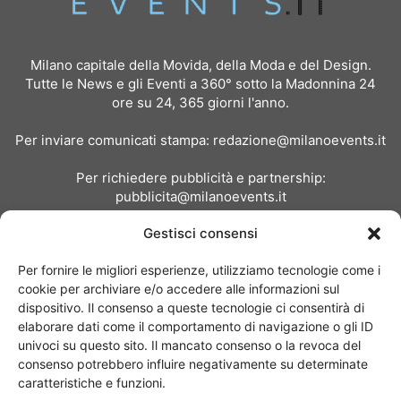
Milano capitale della Movida, della Moda e del Design.
Tutte le News e gli Eventi a 360° sotto la Madonnina 24
ore su 24, 365 giorni l'anno.
Per inviare comunicati stampa:
redazione@milanoevents.it
Per richiedere pubblicità e partnership:
pubblicita@milanoevents.it
Gestisci consensi
SEGUICI
Per fornire le migliori esperienze, utilizziamo tecnologie come i
cookie per archiviare e/o accedere alle informazioni sul
dispositivo. Il consenso a queste tecnologie ci consentirà di
elaborare dati come il comportamento di navigazione o gli ID
univoci su questo sito. Il mancato consenso o la revoca del
consenso potrebbero influire negativamente su determinate
Chi siamo
I Nostri Clienti
Contattaci
Collabora con noi
caratteristiche e funzioni.