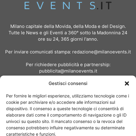
Milano capitale della Movida, della Moda e del Design.
Tutte le News e gli Eventi a 360° sotto la Madonnina 24
ore su 24, 365 giorni l'anno.
Per inviare comunicati stampa:
redazione@milanoevents.it
Per richiedere pubblicità e partnership:
pubblicita@milanoevents.it
Gestisci consensi
SEGUICI
Per fornire le migliori esperienze, utilizziamo tecnologie come i
cookie per archiviare e/o accedere alle informazioni sul
dispositivo. Il consenso a queste tecnologie ci consentirà di
elaborare dati come il comportamento di navigazione o gli ID
univoci su questo sito. Il mancato consenso o la revoca del
consenso potrebbero influire negativamente su determinate
Chi siamo
I Nostri Clienti
Contattaci
Collabora con noi
caratteristiche e funzioni.