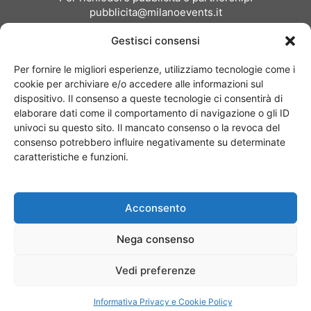
pubblicita@milanoevents.it
Gestisci consensi
SEGUICI
Per fornire le migliori esperienze, utilizziamo tecnologie come i
cookie per archiviare e/o accedere alle informazioni sul
dispositivo. Il consenso a queste tecnologie ci consentirà di
elaborare dati come il comportamento di navigazione o gli ID
univoci su questo sito. Il mancato consenso o la revoca del
consenso potrebbero influire negativamente su determinate
Chi siamo
I Nostri Clienti
Contattaci
Collabora con noi
caratteristiche e funzioni.
Pubblicità
Privacy policy
Linee editoriali
Acconsento
© Copyright 2017 - MilanoEvents.it© managed by
Nega consenso
Vedi preferenze
Informativa Privacy e Cookie Policy