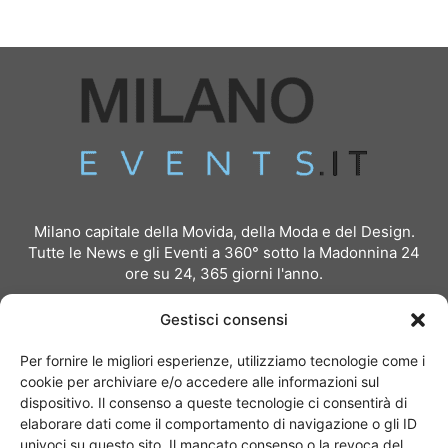
Milano capitale della Movida, della Moda e del Design.
Tutte le News e gli Eventi a 360° sotto la Madonnina 24
ore su 24, 365 giorni l'anno.
Per inviare comunicati stampa:
redazione@milanoevents.it
Gestisci consensi
Per richiedere pubblicità e partnership:
Per fornire le migliori esperienze, utilizziamo tecnologie come i
pubblicita@milanoevents.it
cookie per archiviare e/o accedere alle informazioni sul
dispositivo. Il consenso a queste tecnologie ci consentirà di
elaborare dati come il comportamento di navigazione o gli ID
SEGUICI
univoci su questo sito. Il mancato consenso o la revoca del