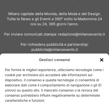
Milano capitale della Movida, della Moda e del Design.
Tutte le News e gli Eventi a 360° sotto la Madonnina 24
ore su 24, 365 giorni l'anno.
Per inviare comunicati stampa:
redazione@milanoevents.it
Per richiedere pubblicità e partnership:
pubblicita@milanoevents.it
Gestisci consensi
SEGUICI
Per fornire le migliori esperienze, utilizziamo tecnologie come i
cookie per archiviare e/o accedere alle informazioni sul
dispositivo. Il consenso a queste tecnologie ci consentirà di
elaborare dati come il comportamento di navigazione o gli ID
univoci su questo sito. Il mancato consenso o la revoca del
consenso potrebbero influire negativamente su determinate
Chi siamo
I Nostri Clienti
Contattaci
Collabora con noi
caratteristiche e funzioni.
Pubblicità
Privacy policy
Linee editoriali