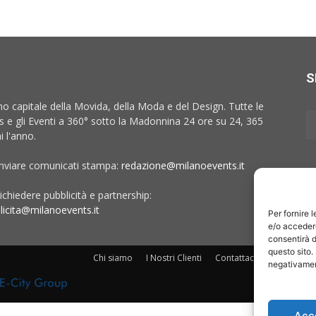
S
no capitale della Movida, della Moda e del Design. Tutte le
 e gli Eventi a 360° sotto la Madonnina 24 ore su 24, 365
i l'anno.
inviare comunicati stampa:
redazione@milanoevents.it
ichiedere pubblicità e partnership:
licita@milanoevents.it
Per fornire 
e/o accedere
consentirà d
questo sito.
Chi siamo
I Nostri Clienti
Contattaci
Collabora c
negativament
Acc