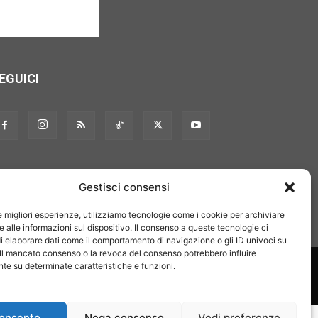
EGUICI
Gestisci consensi
le migliori esperienze, utilizziamo tecnologie come i cookie per archiviare
 alle informazioni sul dispositivo. Il consenso a queste tecnologie ci
i elaborare dati come il comportamento di navigazione o gli ID univoci su
 Il mancato consenso o la revoca del consenso potrebbero influire
on noi
Pubblicità
Privacy policy
Linee editoriali
e su determinate caratteristiche e funzioni.
onsento
Nega consenso
Vedi preferenze