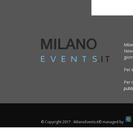
Mila
News
giorn
Per 
Per r
pubb
© Copyright 2017 - MilanoEvents.it© managed by