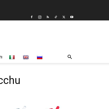
TI
icchu