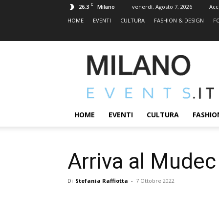
C
26.3
venerdì, Agosto 7, 2026
Acc
Milano
HOME
EVENTI
CULTURA
FASHION & DESIGN
F
MILANOEVENTS.IT
|
News
2.0
ed
Eventi
HOME
EVENTI
CULTURA
FASHIO
a
Milano
Arriva al Mudec
Di
Stefania Raffiotta
-
7 Ottobre 2022