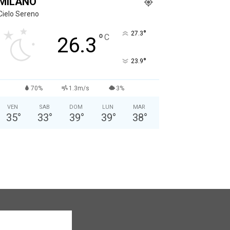
MILANO
Cielo Sereno
°
27.3
°
C
26.3
°
23.9
70%
1.3m/s
3%
VEN
SAB
DOM
LUN
MAR
35
°
33
°
39
°
39
°
38
°