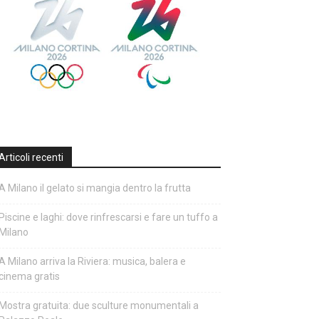
Articoli recenti
A Milano il gelato si mangia dentro la frutta
Piscine e laghi: dove rinfrescarsi e fare un tuffo a
Milano
A Milano arriva la Riviera: musica, balera e
cinema gratis
Mostra gratuita: due sculture monumentali a