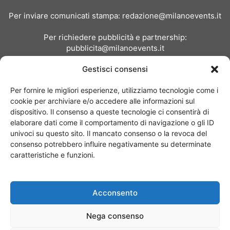
Per inviare comunicati stampa:
redazione@milanoevents.it
Per richiedere pubblicità e partnership:
pubblicita@milanoevents.it
Gestisci consensi
SEGUICI
Per fornire le migliori esperienze, utilizziamo tecnologie come i
cookie per archiviare e/o accedere alle informazioni sul
dispositivo. Il consenso a queste tecnologie ci consentirà di
elaborare dati come il comportamento di navigazione o gli ID
univoci su questo sito. Il mancato consenso o la revoca del
consenso potrebbero influire negativamente su determinate
Chi siamo
I Nostri Clienti
Contattaci
Collabora con noi
caratteristiche e funzioni.
Pubblicità
Privacy policy
Linee editoriali
Acconsento
© Copyright 2017 - MilanoEvents.it© managed by
Nega consenso