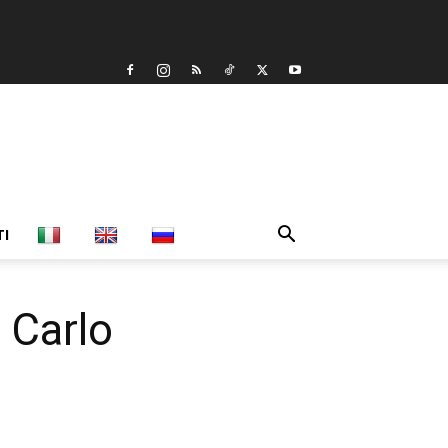
TI
 Carlo