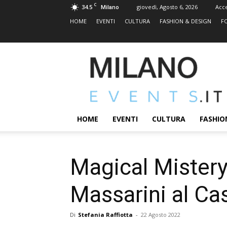
C
34.5
giovedì, Agosto 6, 2026
Acc
Milano
HOME
EVENTI
CULTURA
FASHION & DESIGN
F
MILANOEVENTS.IT
|
News
2.0
ed
Eventi
HOME
EVENTI
CULTURA
FASHIO
a
Milano
Magical Mistery
Massarini al Ca
Di
Stefania Raffiotta
-
22 Agosto 2022