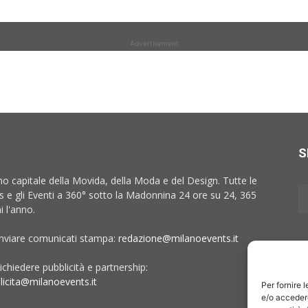
Advertisement
S
no capitale della Movida, della Moda e del Design. Tutte le
 e gli Eventi a 360° sotto la Madonnina 24 ore su 24, 365
i l'anno.
inviare comunicati stampa:
redazione@milanoevents.it
ichiedere pubblicità e partnership:
licita@milanoevents.it
Per fornire 
e/o accedere