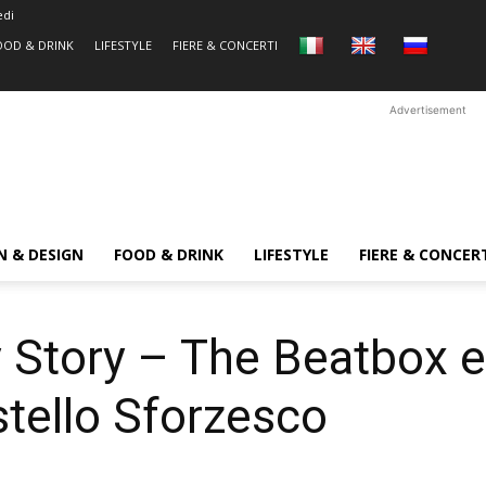
edi
OOD & DRINK
LIFESTYLE
FIERE & CONCERTI
Advertisement
N & DESIGN
FOOD & DRINK
LIFESTYLE
FIERE & CONCER
 Story – The Beatbox e
stello Sforzesco