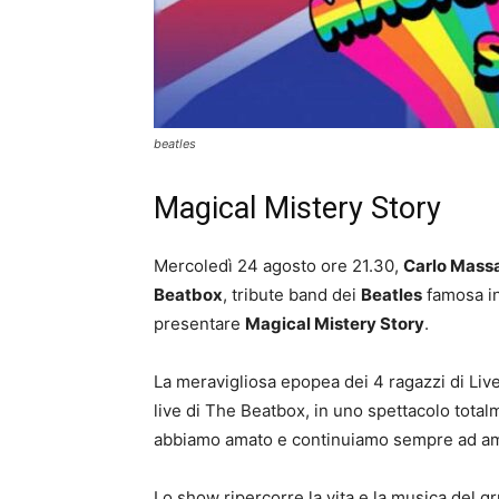
beatles
Magical Mistery Story
Mercoledì 24 agosto ore 21.30,
Carlo Massa
Beatbox
, tribute band dei
Beatles
famosa in
presentare
Magical Mistery Story
.
La meravigliosa epopea dei 4 ragazzi di Liver
live di The Beatbox, in uno spettacolo total
abbiamo amato e continuiamo sempre ad a
Lo show ripercorre la vita e la musica del gr