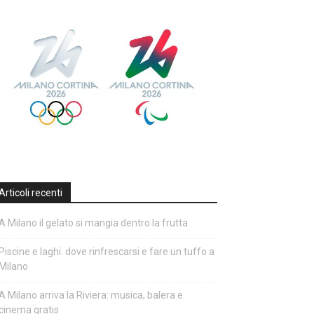
Articoli recenti
A Milano il gelato si mangia dentro la frutta
Piscine e laghi: dove rinfrescarsi e fare un tuffo a
Milano
A Milano arriva la Riviera: musica, balera e
cinema gratis