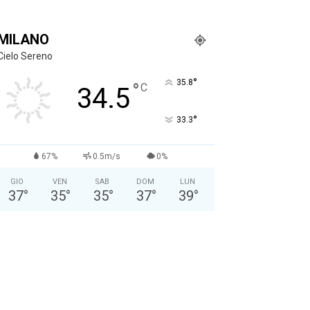
MILANO
Cielo Sereno
°
35.8
°
C
34.5
°
33.3
67%
0.5m/s
0%
GIO
VEN
SAB
DOM
LUN
37
°
35
°
35
°
37
°
39
°