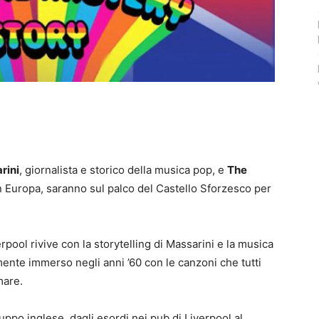
rini
, giornalista e storico della musica pop, e
The
 Europa, saranno sul palco del Castello Sforzesco per
pool rivive con la storytelling di Massarini e la musica
mente immerso negli anni ’60 con le canzoni che tutti
mare.
uppo inglese, dagli esordi nei pub di Liverpool al