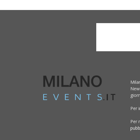
Mila
News
giorn
Per 
Per r
pubb