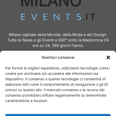
Milano capitale della Movida, della Moda e del Design.
Tutte le News e gli Eventi a 360° sotto la Madonnina 24
ore su 24, 365 giorni l'anno.
Per inviare comunicati stampa:
redazione@milanoevents.it
Gestisci consensi
Per richiedere pubblicità e partnership:
Per fornire le migliori esperienze, utilizziamo tecnologie come i
pubblicita@milanoevents.it
cookie per archiviare e/o accedere alle informazioni sul
dispositivo. Il consenso a queste tecnologie ci consentirà di
elaborare dati come il comportamento di navigazione o gli ID
SEGUICI
univoci su questo sito. Il mancato consenso o la revoca del
consenso potrebbero influire negativamente su determinate
caratteristiche e funzioni.