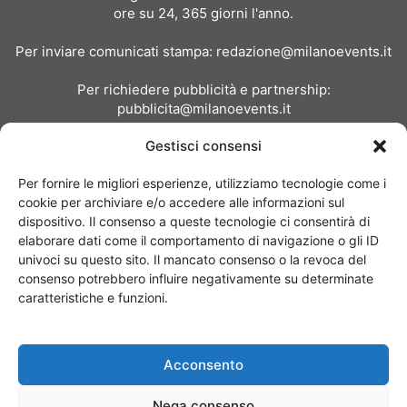
ore su 24, 365 giorni l'anno.
Per inviare comunicati stampa:
redazione@milanoevents.it
Per richiedere pubblicità e partnership:
pubblicita@milanoevents.it
Gestisci consensi
SEGUICI
Per fornire le migliori esperienze, utilizziamo tecnologie come i
cookie per archiviare e/o accedere alle informazioni sul
dispositivo. Il consenso a queste tecnologie ci consentirà di
elaborare dati come il comportamento di navigazione o gli ID
univoci su questo sito. Il mancato consenso o la revoca del
consenso potrebbero influire negativamente su determinate
Chi siamo
I Nostri Clienti
Contattaci
Collabora con noi
caratteristiche e funzioni.
Pubblicità
Privacy policy
Linee editoriali
Acconsento
© Copyright 2017 - MilanoEvents.it© managed by
Nega consenso