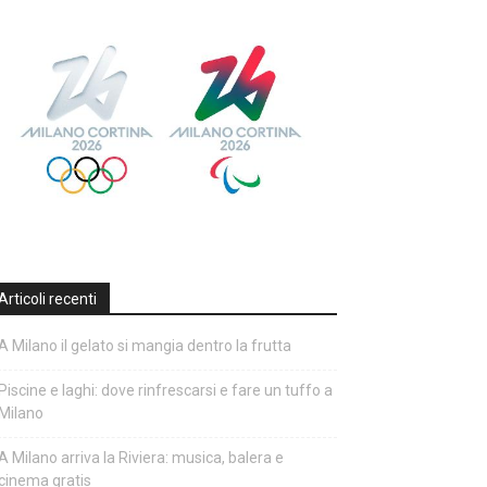
Articoli recenti
A Milano il gelato si mangia dentro la frutta
Piscine e laghi: dove rinfrescarsi e fare un tuffo a
Milano
A Milano arriva la Riviera: musica, balera e
cinema gratis