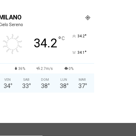
MILANO
Cielo Sereno
°
34.2
°
C
34.2
°
34.1
36%
2.7m/s
0%
VEN
SAB
DOM
LUN
MAR
34
°
33
°
38
°
38
°
37
°