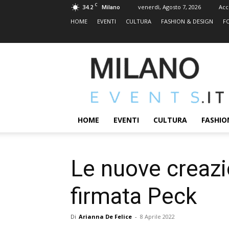
C
34.2
venerdì, Agosto 7, 2026
Acc
Milano
HOME
EVENTI
CULTURA
FASHION & DESIGN
F
MILANOEVENTS.IT
|
News
2.0
ed
Eventi
HOME
EVENTI
CULTURA
FASHIO
a
Milano
Le nuove creazi
firmata Peck
Di
Arianna De Felice
-
8 Aprile 2022