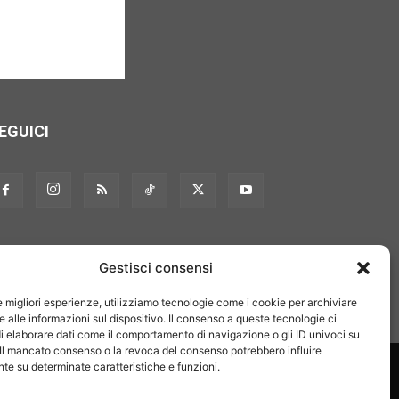
EGUICI
Gestisci consensi
le migliori esperienze, utilizziamo tecnologie come i cookie per archiviare
 alle informazioni sul dispositivo. Il consenso a queste tecnologie ci
i elaborare dati come il comportamento di navigazione o gli ID univoci su
 Il mancato consenso o la revoca del consenso potrebbero influire
on noi
Pubblicità
Privacy policy
Linee editoriali
e su determinate caratteristiche e funzioni.