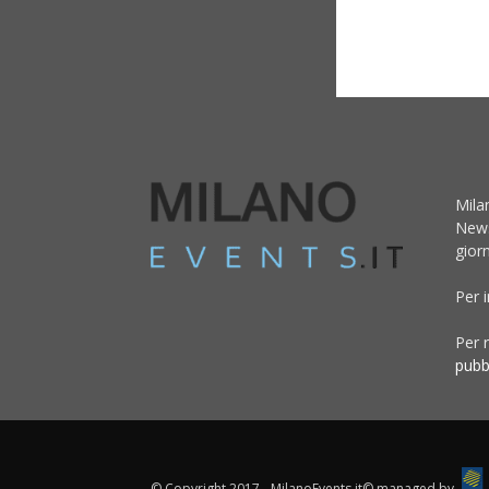
Mila
News
giorn
Per 
Per r
pubb
© Copyright 2017 - MilanoEvents.it© managed by