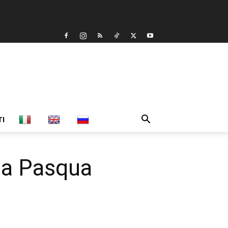
TI
una Pasqua