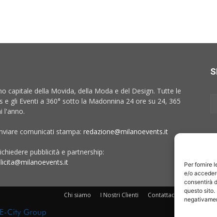
S
no capitale della Movida, della Moda e del Design. Tutte le
 e gli Eventi a 360° sotto la Madonnina 24 ore su 24, 365
i l'anno.
inviare comunicati stampa:
redazione@milanoevents.it
ichiedere pubblicità e partnership:
licita@milanoevents.it
Per fornire 
e/o accedere
consentirà d
questo sito.
Chi siamo
I Nostri Clienti
Contattaci
Collabora c
negativament