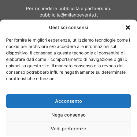
Per richiedere pubblicità e partnership:
pubblicita@milanoevents.it
Gestisci consensi
SEGUICI
Per fornire le migliori esperienze, utilizziamo tecnologie come i
cookie per archiviare e/o accedere alle informazioni sul
dispositivo. Il consenso a queste tecnologie ci consentirà di
elaborare dati come il comportamento di navigazione o gli ID
univoci su questo sito. Il mancato consenso o la revoca del
consenso potrebbero influire negativamente su determinate
Chi siamo
I Nostri Clienti
Contattaci
Collabora con noi
caratteristiche e funzioni.
Pubblicità
Privacy policy
Linee editoriali
Acconsento
© Copyright 2017 - MilanoEvents.it© managed by
Nega consenso
Vedi preferenze