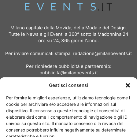
Milano capitale della Movida, della Moda e del Design.
Tutte le News e gli Eventi a 360° sotto la Madonnina 24
ore su 24, 365 giorni l'anno.
Per inviare comunicati stampa:
redazione@milanoevents.it
Per richiedere pubblicità e partnership:
pubblicita@milanoevents.it
Gestisci consensi
SEGUICI
Per fornire le migliori esperienze, utilizziamo tecnologie come i
cookie per archiviare e/o accedere alle informazioni sul
dispositivo. Il consenso a queste tecnologie ci consentirà di
elaborare dati come il comportamento di navigazione o gli ID
univoci su questo sito. Il mancato consenso o la revoca del
consenso potrebbero influire negativamente su determinate
Chi siamo
I Nostri Clienti
Contattaci
Collabora con noi
caratteristiche e funzioni.