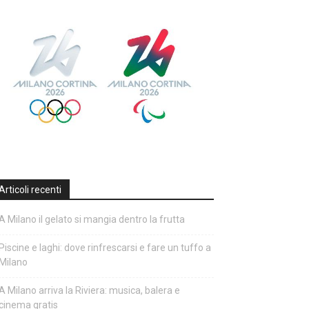
Articoli recenti
A Milano il gelato si mangia dentro la frutta
Piscine e laghi: dove rinfrescarsi e fare un tuffo a
Milano
A Milano arriva la Riviera: musica, balera e
cinema gratis