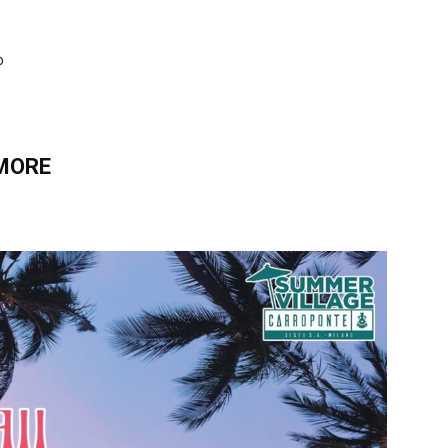
o
AMORE