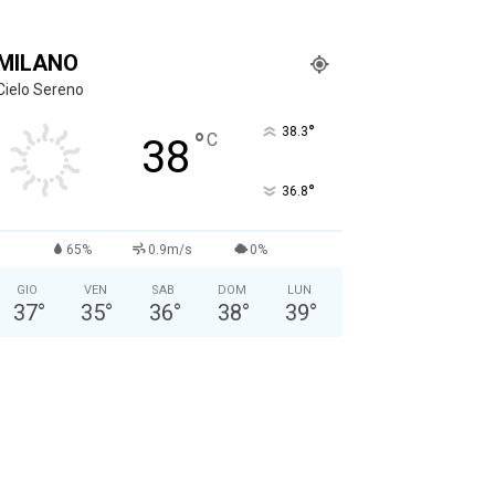
MILANO
Cielo Sereno
°
38.3
°
C
38
°
36.8
65%
0.9m/s
0%
GIO
VEN
SAB
DOM
LUN
37
°
35
°
36
°
38
°
39
°