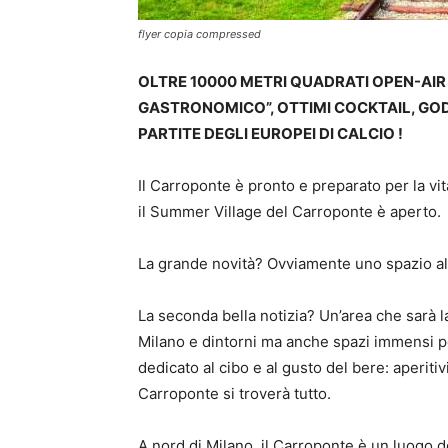
flyer copia compressed
OLTRE 10000 METRI QUADRATI OPEN-AIR D
GASTRONOMICO”, OTTIMI COCKTAIL, GODE
PARTITE DEGLI EUROPEI DI CALCIO !
Il Carroponte è pronto e preparato per la vit
il Summer Village del Carroponte è aperto.
La grande novità? Ovviamente uno spazio al
La seconda bella notizia? Un’area che sarà la
Milano e dintorni ma anche spazi immensi pe
dedicato al cibo e al gusto del bere: aperitiv
Carroponte si troverà tutto.
A nord di Milano, il Carroponte è un luogo d