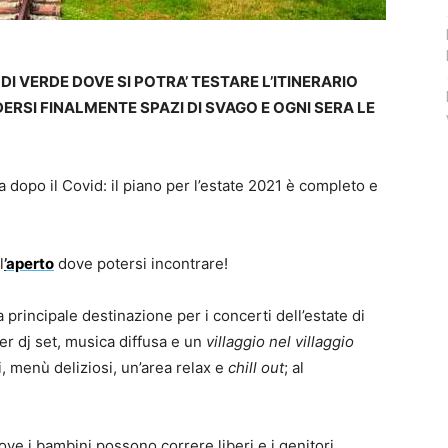
I VERDE DOVE SI POTRA’ TESTARE L’ITINERARIO
RSI FINALMENTE SPAZI DI SVAGO E OGNI SERA LE
a dopo il Covid: il piano per l’estate 2021 è completo e
l
’
aperto
dove potersi incontrare!
 principale destinazione per i concerti dell’estate di
r dj set, musica diffusa e un
villaggio nel villaggio
i, menù deliziosi, un’area relax e
chill out
; al
ove i bambini possono correre liberi e i genitori