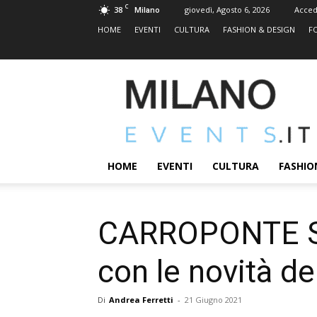
C
38
giovedì, Agosto 6, 2026
Acced
Milano
HOME
EVENTI
CULTURA
FASHION & DESIGN
F
MILANOEVENTS.IT
|
News
2.0
ed
Eventi
HOME
EVENTI
CULTURA
FASHIO
a
Milano
CARROPONTE SU
con le novità del
Di
Andrea Ferretti
-
21 Giugno 2021