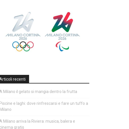
Articoli recenti
A Milano il gelato si mangia dentro la frutta
Piscine e laghi: dove rinfrescarsi e fare un tuffo a
Milano
A Milano arriva la Riviera: musica, balera e
cinema gratis