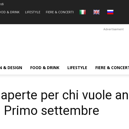
edi
OOD & DRINK
LIFESTYLE
FIERE & CONCERTI
Advertisement
N & DESIGN
FOOD & DRINK
LIFESTYLE
FIERE & CONCER
aperte per chi vuole a
 il Primo settembre