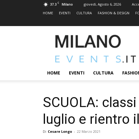
C
37.3
giovedì, Agosto 6, 2026
Acc
Milano
HOME
EVENTI
CULTURA
FASHION & DESIGN
F
MILANOEVENTS.IT
|
News
2.0
ed
Eventi
HOME
EVENTI
CULTURA
FASHIO
a
Milano
SCUOLA: classi 
luglio e rientro
Di
Cesare Longo
-
22 Marzo 2021