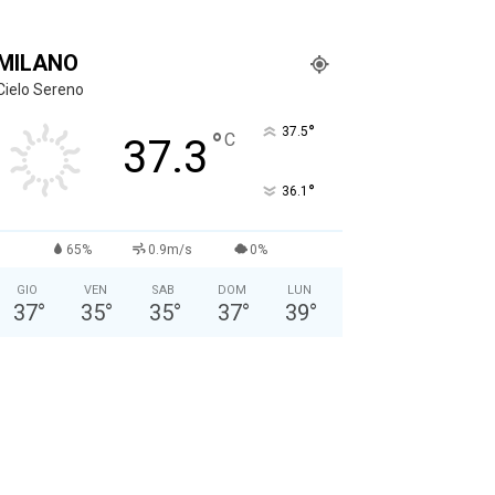
MILANO
Cielo Sereno
°
37.5
°
C
37.3
°
36.1
65%
0.9m/s
0%
GIO
VEN
SAB
DOM
LUN
37
°
35
°
35
°
37
°
39
°