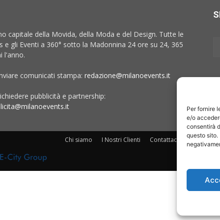
S
no capitale della Movida, della Moda e del Design. Tutte le
 e gli Eventi a 360° sotto la Madonnina 24 ore su 24, 365
i l'anno.
inviare comunicati stampa:
redazione@milanoevents.it
ichiedere pubblicità e partnership:
licita@milanoevents.it
Per fornire 
e/o accedere
consentirà d
questo sito.
Chi siamo
I Nostri Clienti
Contattaci
Collabora c
negativament
Acc