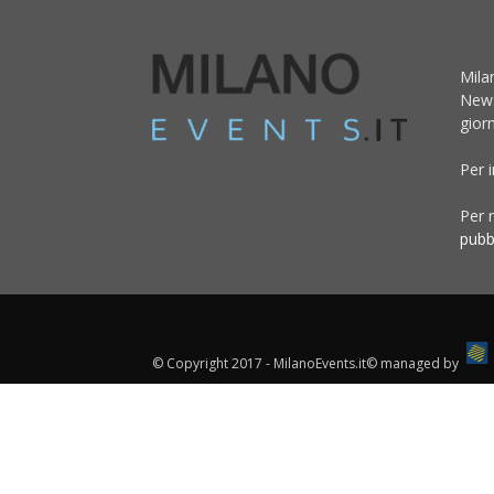
Mila
News
giorn
Per 
Per r
pubb
© Copyright 2017 - MilanoEvents.it© managed by