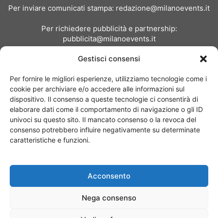
Per inviare comunicati stampa:
redazione@milanoevents.it
Per richiedere pubblicità e partnership:
pubblicita@milanoevents.it
Gestisci consensi
SEGUICI
Per fornire le migliori esperienze, utilizziamo tecnologie come i
cookie per archiviare e/o accedere alle informazioni sul
dispositivo. Il consenso a queste tecnologie ci consentirà di
elaborare dati come il comportamento di navigazione o gli ID
univoci su questo sito. Il mancato consenso o la revoca del
consenso potrebbero influire negativamente su determinate
Chi siamo
I Nostri Clienti
Contattaci
Collabora con noi
caratteristiche e funzioni.
Pubblicità
Privacy policy
Linee editoriali
Acconsento
© Copyright 2017 - MilanoEvents.it© managed by
Nega consenso