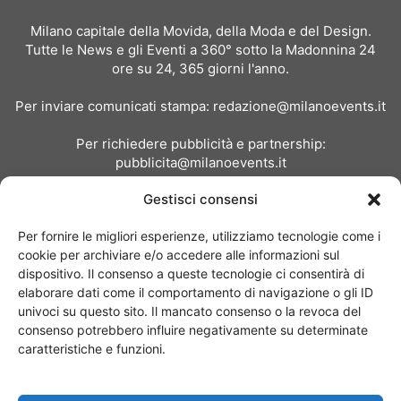
Milano capitale della Movida, della Moda e del Design.
Tutte le News e gli Eventi a 360° sotto la Madonnina 24
ore su 24, 365 giorni l'anno.
Per inviare comunicati stampa:
redazione@milanoevents.it
Per richiedere pubblicità e partnership:
pubblicita@milanoevents.it
Gestisci consensi
SEGUICI
Per fornire le migliori esperienze, utilizziamo tecnologie come i
cookie per archiviare e/o accedere alle informazioni sul
dispositivo. Il consenso a queste tecnologie ci consentirà di
elaborare dati come il comportamento di navigazione o gli ID
univoci su questo sito. Il mancato consenso o la revoca del
consenso potrebbero influire negativamente su determinate
Chi siamo
I Nostri Clienti
Contattaci
Collabora con noi
caratteristiche e funzioni.
Pubblicità
Privacy policy
Linee editoriali