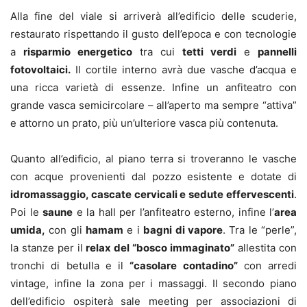
Alla fine del viale si arriverà all’edificio delle scuderie,
restaurato rispettando il gusto dell’epoca e con tecnologie
a
risparmio energetico
tra cui
tetti verdi
e
pannelli
fotovoltaici.
Il cortile interno avrà due vasche d’acqua e
una ricca varietà di essenze. Infine un anfiteatro con
grande vasca semicircolare – all’aperto ma sempre “attiva”
e attorno un prato, più un’ulteriore vasca più contenuta.
Quanto all’edificio, al piano terra si troveranno le vasche
con acque provenienti dal pozzo esistente e dotate di
idromassaggio, cascate cervicali e sedute effervescenti
.
Poi le
saune
e la hall per l’anfiteatro esterno, infine l’
area
umida,
con gli
hamam
e i
bagni di vapore
. Tra le “perle”,
la stanze per il
relax del “bosco immaginato”
allestita con
tronchi di betulla e il
“casolare contadino”
con arredi
vintage, infine la zona per i massaggi. Il secondo piano
dell’edificio ospiterà sale meeting per associazioni di