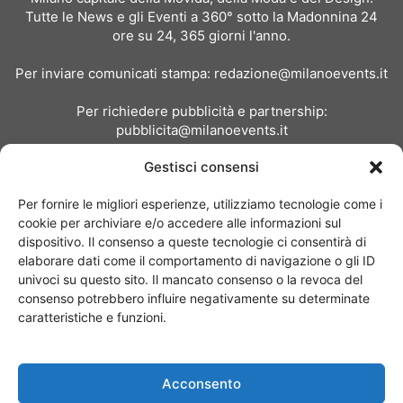
Tutte le News e gli Eventi a 360° sotto la Madonnina 24
ore su 24, 365 giorni l'anno.
Per inviare comunicati stampa:
redazione@milanoevents.it
Per richiedere pubblicità e partnership:
pubblicita@milanoevents.it
Gestisci consensi
SEGUICI
Per fornire le migliori esperienze, utilizziamo tecnologie come i
cookie per archiviare e/o accedere alle informazioni sul
dispositivo. Il consenso a queste tecnologie ci consentirà di
elaborare dati come il comportamento di navigazione o gli ID
univoci su questo sito. Il mancato consenso o la revoca del
consenso potrebbero influire negativamente su determinate
Chi siamo
I Nostri Clienti
Contattaci
Collabora con noi
caratteristiche e funzioni.
Pubblicità
Privacy policy
Linee editoriali
Acconsento
© Copyright 2017 - MilanoEvents.it© managed by