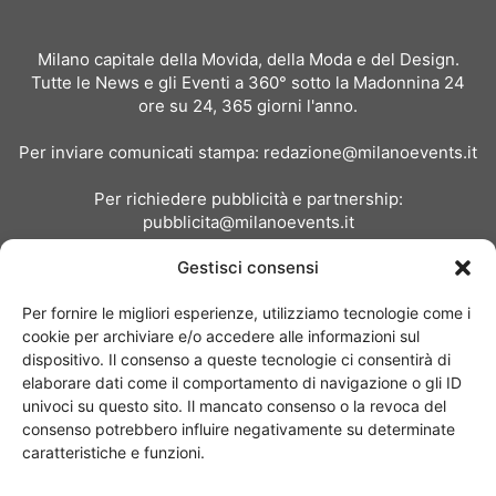
Milano capitale della Movida, della Moda e del Design.
Tutte le News e gli Eventi a 360° sotto la Madonnina 24
ore su 24, 365 giorni l'anno.
Per inviare comunicati stampa:
redazione@milanoevents.it
Per richiedere pubblicità e partnership:
pubblicita@milanoevents.it
Gestisci consensi
SEGUICI
Per fornire le migliori esperienze, utilizziamo tecnologie come i
cookie per archiviare e/o accedere alle informazioni sul
dispositivo. Il consenso a queste tecnologie ci consentirà di
elaborare dati come il comportamento di navigazione o gli ID
univoci su questo sito. Il mancato consenso o la revoca del
consenso potrebbero influire negativamente su determinate
Chi siamo
I Nostri Clienti
Contattaci
Collabora con noi
caratteristiche e funzioni.
Pubblicità
Privacy policy
Linee editoriali