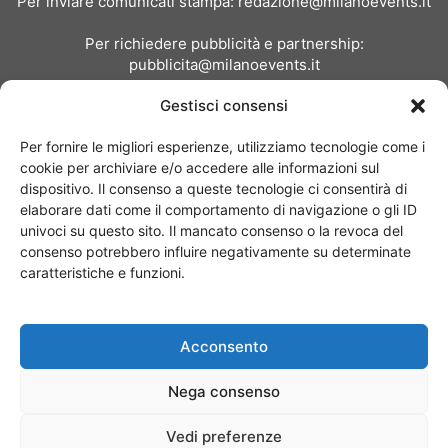
Per inviare comunicati stampa:
redazione@milanoevents.it
Per richiedere pubblicità e partnership:
pubblicita@milanoevents.it
Gestisci consensi
SEGUICI
Per fornire le migliori esperienze, utilizziamo tecnologie come i
cookie per archiviare e/o accedere alle informazioni sul
dispositivo. Il consenso a queste tecnologie ci consentirà di
elaborare dati come il comportamento di navigazione o gli ID
univoci su questo sito. Il mancato consenso o la revoca del
consenso potrebbero influire negativamente su determinate
Chi siamo
I Nostri Clienti
Contattaci
Collabora con noi
caratteristiche e funzioni.
Pubblicità
Privacy policy
Linee editoriali
Acconsento
© Copyright 2017 - MilanoEvents.it© managed by
Nega consenso
Vedi preferenze