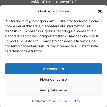
pubblicita@milanoevents.it
Gestisci consensi
SEGUICI
Per fornire le migliori esperienze, utilizziamo tecnologie come i
cookie per archiviare e/o accedere alle informazioni sul
dispositivo. Il consenso a queste tecnologie ci consentirà di
elaborare dati come il comportamento di navigazione o gli ID
univoci su questo sito. Il mancato consenso o la revoca del
consenso potrebbero influire negativamente su determinate
Chi siamo
I Nostri Clienti
Contattaci
Collabora con noi
caratteristiche e funzioni.
Pubblicità
Privacy policy
Linee editoriali
Acconsento
© Copyright 2017 - MilanoEvents.it© managed by
Nega consenso
Vedi preferenze
Informativa Privacy e Cookie Policy