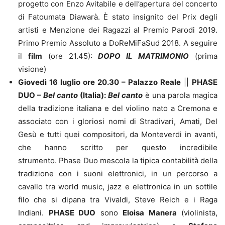
progetto con Enzo Avitabile e dell’apertura del concerto
di Fatoumata Diawarà.
È stato insignito del Prix degli
artisti e Menzione dei Ragazzi al Premio Parodi 2019.
Primo Premio Assoluto a DoReMiFaSud 2018.
A seguire
il
film
(ore 21.45):
DOPO IL MATRIMONIO
(prima
visione)
Giovedì 16 luglio ore 20.30
–
Palazzo Reale
||
PHASE
DUO –
Bel canto
(Italia):
Bel canto
è una parola magica
della tradizione italiana e del violino nato a Cremona e
associato con i gloriosi nomi di Stradivari, Amati, Del
Gesù e tutti quei compositori, da Monteverdi in avanti,
che hanno scritto per questo incredibile
strumento.
Phase Duo mescola la tipica contabilità della
tradizione con i suoni elettronici, in un percorso a
cavallo tra world music, jazz e elettronica in un sottile
filo che si dipana tra Vivaldi, Steve Reich e i Raga
Indiani.
PHASE DUO
sono
Eloisa Manera
(violinista,