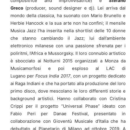
compositrice and improvvisatrice) e
Stefano
Greco
(producer, sound designer e dj). Lei arriva dal
mondo della
classica
, ha suonato con Mario Brunello e
Herbie Hancock e la sua arte non ha confini; il mensile
Musica Jazz l’ha inserita nella shortlist delle 10 donne
che stanno cambiando il Jazz; lui dall’ambiente
elettronico milanese con una passione sfrenata per i
poliritmi, l’Africa e Mussorgsky.
Il loro connubio artistico
è sbocciato ai Notturni 2015 organizzati a Monza da
Musicamorfosi e poi esploso al LAC di
Lugano per
Focus India 2017
, con un progetto dedicato
ai Raga Indiani e che ha portato alla produzione del loro
primo disco, dove mescolano le loro differenti storie e
background artistici. Hanno collaborato con Cristina
Crippi per il progetto “Universal Phase” ideato con
Fabio Peri per Danae Festival, presentato in
collaborazione con Gioventù Musicale d’Italia
che ha
debuttato al Planetario di Milano ad ottobre 2019.
A