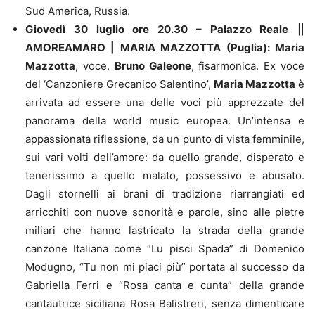
Sud America, Russia.
Giovedì 30 luglio ore 20.30
–
Palazzo Reale
||
AMOREAMARO | MARIA MAZZOTTA (Puglia):
Maria
Mazzotta
, voce.
Bruno Galeone
,
fisarmonica. Ex voce
del ‘Canzoniere Grecanico Salentino’,
Maria Mazzotta
è
arrivata ad essere una delle voci più apprezzate del
panorama della world music europea. Un’intensa e
appassionata riflessione, da un punto di vista femminile,
sui vari volti dell’amore: da quello grande, disperato e
tenerissimo a quello malato, possessivo e abusato.
Dagli stornelli ai brani di tradizione riarrangiati ed
arricchiti con nuove sonorità e parole, sino alle pietre
miliari che hanno lastricato la strada della grande
canzone Italiana come “Lu pisci Spada” di Domenico
Modugno, “Tu non mi piaci più” portata al successo da
Gabriella Ferri e “Rosa canta e cunta” della grande
cantautrice siciliana Rosa Balistreri, senza dimenticare