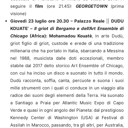
seguire il
film
(ore 21.45):
GEORGETOWN
(prima
visione)
Giovedì 23 luglio ore 20.30
–
Palazzo Reale
||
DUDU
KOUATE’ –
Il griot di Bergamo e dell’Art Ensemble di
Chicago
(Africa):
Mohamadou Kouatè
, in arte Dudù,
griot figlio di griot, custode e erede di una tradizione
millenaria che ha portato in Italia, sbarcando a Messina
nel 1988, musicista dalle doti eccezionali, membro
stabile dal 2017 dello storico Art Ensemble of Chicago,
con cui ha inciso un disco e suonato in tutto il mondo.
Dudù racconta, soffia, canta, percuote e suona i suoi
mille strumenti con i quali ci conduce in un viaggio alla
radice dei suoni degli elementi della Terra. Ha suonato
a Santiago a Praia per Atlantic Music Expo di Capo
Verde e quasi in ogni angolo del Pianeta: dal prestigioso
Kennedy Center di Washington (USA) al Festival di
Assilah in Marocco, passando, tra gli altri, per Australia,