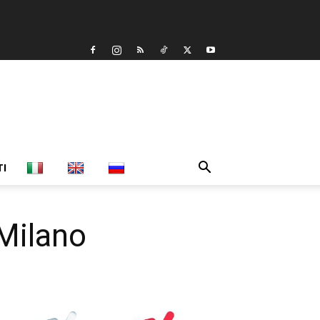
TI
 Milano