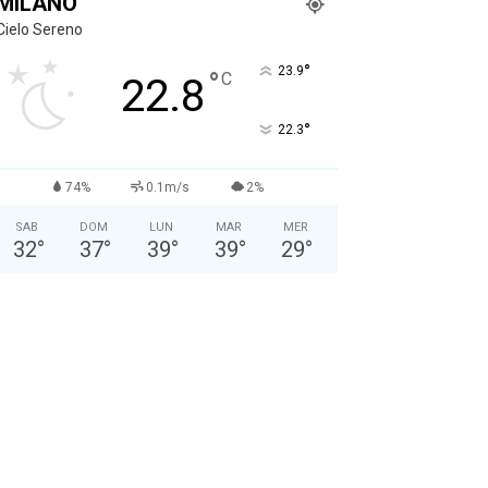
MILANO
Cielo Sereno
°
23.9
°
C
22.8
°
22.3
74%
0.1m/s
2%
SAB
DOM
LUN
MAR
MER
32
°
37
°
39
°
39
°
29
°