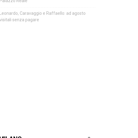
Palazzo Reale
Leonardo, Caravaggio e Raffaello: ad agosto
visitali senza pagare