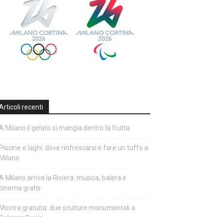
Articoli recenti
A Milano il gelato si mangia dentro la frutta
Piscine e laghi: dove rinfrescarsi e fare un tuffo a
Milano
A Milano arriva la Riviera: musica, balera e
cinema gratis
Mostra gratuita: due sculture monumentali a