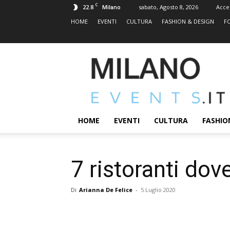
C
22.8
sabato, Agosto 8, 2026
Acce
Milano
HOME
EVENTI
CULTURA
FASHION & DESIGN
F
MILANOEVENTS.IT
|
News
2.0
ed
Eventi
HOME
EVENTI
CULTURA
FASHIO
a
Milano
7 ristoranti dov
Di
Arianna De Felice
-
5 Luglio 2020