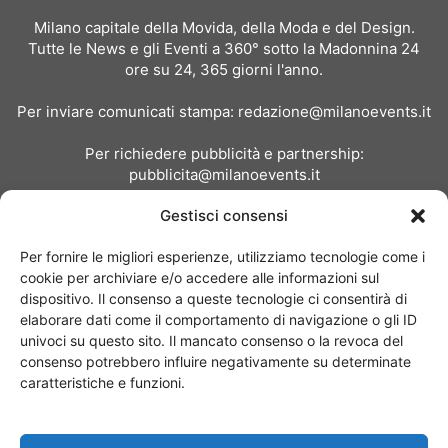
Milano capitale della Movida, della Moda e del Design.
Tutte le News e gli Eventi a 360° sotto la Madonnina 24
ore su 24, 365 giorni l'anno.
Per inviare comunicati stampa:
redazione@milanoevents.it
Per richiedere pubblicità e partnership:
pubblicita@milanoevents.it
Gestisci consensi
SEGUICI
Per fornire le migliori esperienze, utilizziamo tecnologie come i
cookie per archiviare e/o accedere alle informazioni sul
dispositivo. Il consenso a queste tecnologie ci consentirà di
elaborare dati come il comportamento di navigazione o gli ID
univoci su questo sito. Il mancato consenso o la revoca del
consenso potrebbero influire negativamente su determinate
Chi siamo
I Nostri Clienti
Contattaci
Collabora con noi
caratteristiche e funzioni.
Pubblicità
Privacy policy
Linee editoriali