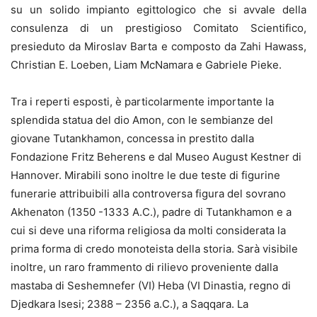
su un solido impianto egittologico che si avvale della
consulenza di un prestigioso Comitato Scientifico,
presieduto da Miroslav Barta e composto da Zahi Hawass,
Christian E. Loeben, Liam McNamara e Gabriele Pieke.
Tra i reperti esposti, è particolarmente importante la
splendida statua del dio Amon, con le sembianze del
giovane Tutankhamon, concessa in prestito dalla
Fondazione Fritz Beherens e dal Museo August Kestner di
Hannover. Mirabili sono inoltre le due teste di figurine
funerarie attribuibili alla controversa figura del sovrano
Akhenaton (1350 -1333 A.C.), padre di Tutankhamon e a
cui si deve una riforma religiosa da molti considerata la
prima forma di credo monoteista della storia. Sarà visibile
inoltre, un raro frammento di rilievo proveniente dalla
mastaba di Seshemnefer (VI) Heba (VI Dinastia, regno di
Djedkara Isesi; 2388 – 2356 a.C.), a Saqqara. La