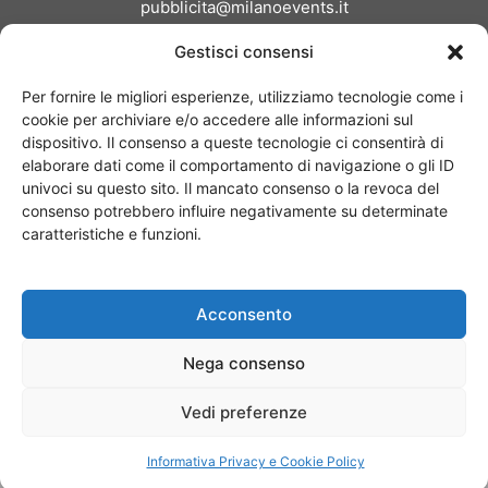
pubblicita@milanoevents.it
Gestisci consensi
SEGUICI
Per fornire le migliori esperienze, utilizziamo tecnologie come i
cookie per archiviare e/o accedere alle informazioni sul
dispositivo. Il consenso a queste tecnologie ci consentirà di
elaborare dati come il comportamento di navigazione o gli ID
univoci su questo sito. Il mancato consenso o la revoca del
consenso potrebbero influire negativamente su determinate
Chi siamo
I Nostri Clienti
Contattaci
Collabora con noi
caratteristiche e funzioni.
Pubblicità
Privacy policy
Linee editoriali
Acconsento
© Copyright 2017 - MilanoEvents.it© managed by
Nega consenso
Vedi preferenze
Informativa Privacy e Cookie Policy