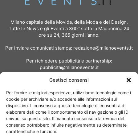
Milano capitale della Movida, della Moda e del Design.
Tutte le News e gli Eventi a 360° sotto la Madonnina 24
ore su 24, 365 giorni l'anno.
Per inviare comunicati stampa:
redazione@milanoevents.it
Per richiedere pubblicità e partnership:
pubblicita@milanoevents.it
Gestisci consensi
SEGUICI
Per fornire le migliori esperienze, utilizziamo tecnologie come i
cookie per archiviare e/o accedere alle informazioni sul
dispositivo. Il consenso a queste tecnologie ci consentirà di
elaborare dati come il comportamento di navigazione o gli ID
univoci su questo sito. Il mancato consenso o la revoca del
consenso potrebbero influire negativamente su determinate
Chi siamo
I Nostri Clienti
Contattaci
Collabora con noi
caratteristiche e funzioni.