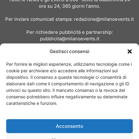
ore su 24, 365 giorni l'anno.
Per inviare comunicati stampa:
redazione@milanoevents.it
Per richiedere pubblicità e partnership:
pubblicita@milanoevents.it
Gestisci consensi
SEGUICI
Per fornire le migliori esperienze, utilizziamo tecnologie come i
cookie per archiviare e/o accedere alle informazioni sul
dispositivo. Il consenso a queste tecnologie ci consentirà di
elaborare dati come il comportamento di navigazione o gli ID
univoci su questo sito. Il mancato consenso o la revoca del
consenso potrebbero influire negativamente su determinate
Chi siamo
I Nostri Clienti
Contattaci
Collabora con noi
caratteristiche e funzioni.
Pubblicità
Privacy policy
Linee editoriali
Acconsento
© Copyright 2017 - MilanoEvents.it© managed by