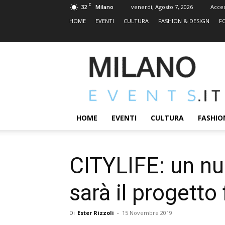
C
32
venerdì, Agosto 7, 2026
Acce
Milano
HOME
EVENTI
CULTURA
FASHION & DESIGN
F
MILANOEVENTS.IT
|
News
2.0
ed
Eventi
HOME
EVENTI
CULTURA
FASHIO
a
Milano
CITYLIFE: un nuo
sarà il progetto 
Di
Ester Rizzoli
-
15 Novembre 2019