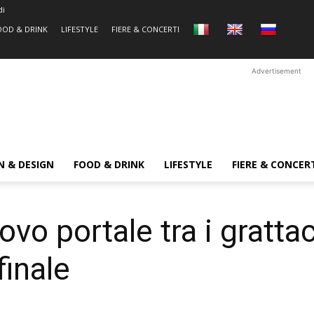
di
OOD & DRINK
LIFESTYLE
FIERE & CONCERTI
Advertisement
N & DESIGN
FOOD & DRINK
LIFESTYLE
FIERE & CONCER
vo portale tra i gratta
finale