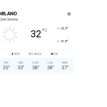
MILANO
Cielo Sereno
°
32.3
°
C
32
°
31.8
83%
1.8m/s
2%
VEN
SAB
DOM
LUN
MAR
35
°
33
°
38
°
38
°
37
°