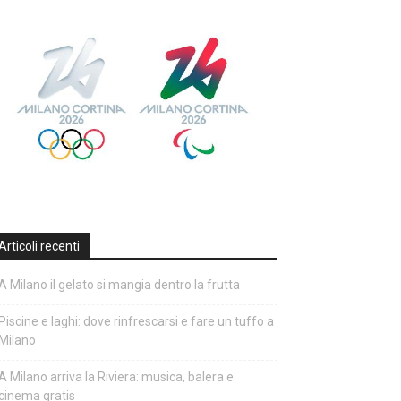
Articoli recenti
A Milano il gelato si mangia dentro la frutta
Piscine e laghi: dove rinfrescarsi e fare un tuffo a
Milano
A Milano arriva la Riviera: musica, balera e
cinema gratis