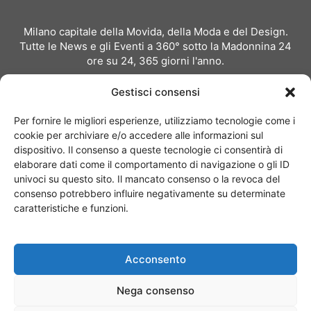
Milano capitale della Movida, della Moda e del Design.
Tutte le News e gli Eventi a 360° sotto la Madonnina 24
ore su 24, 365 giorni l'anno.
Per inviare comunicati stampa:
redazione@milanoevents.it
Gestisci consensi
Per richiedere pubblicità e partnership:
Per fornire le migliori esperienze, utilizziamo tecnologie come i
pubblicita@milanoevents.it
cookie per archiviare e/o accedere alle informazioni sul
dispositivo. Il consenso a queste tecnologie ci consentirà di
elaborare dati come il comportamento di navigazione o gli ID
SEGUICI
univoci su questo sito. Il mancato consenso o la revoca del
consenso potrebbero influire negativamente su determinate
caratteristiche e funzioni.
Acconsento
Chi siamo
I Nostri Clienti
Contattaci
Collabora con noi
Nega consenso
Pubblicità
Privacy policy
Linee editoriali