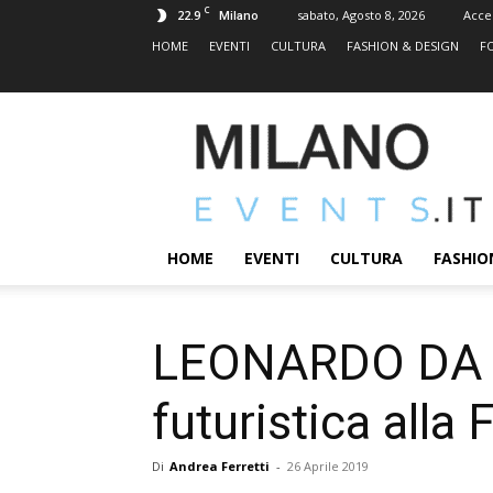
C
22.9
sabato, Agosto 8, 2026
Acce
Milano
HOME
EVENTI
CULTURA
FASHION & DESIGN
F
MILANOEVENTS.IT
|
News
2.0
ed
Eventi
HOME
EVENTI
CULTURA
FASHIO
a
Milano
LEONARDO DA VIN
futuristica alla
Di
Andrea Ferretti
-
26 Aprile 2019