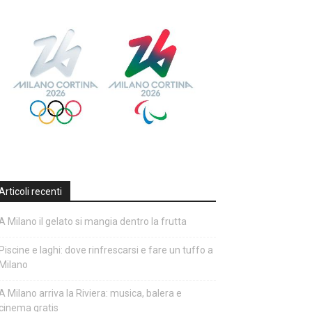
Articoli recenti
A Milano il gelato si mangia dentro la frutta
Piscine e laghi: dove rinfrescarsi e fare un tuffo a
Milano
A Milano arriva la Riviera: musica, balera e
cinema gratis