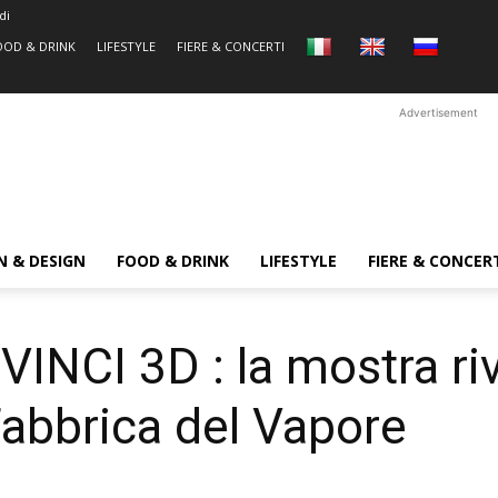
di
OOD & DRINK
LIFESTYLE
FIERE & CONCERTI
Advertisement
N & DESIGN
FOOD & DRINK
LIFESTYLE
FIERE & CONCER
CI 3D : la mostra riv
 Fabbrica del Vapore