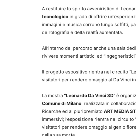
A restituire lo spirito avveniristico di Leon
tecnologico
in grado di offrire un’esperien
immagini e musica corrono lungo soffitti, pa
dell’olografia e della realtà aumentata.
All’interno del percorso anche una sala dedi
rivivere momenti artistici ed “ingegneristici
Il progetto espositivo rientra nel circuito “L
visitatori per rendere omaggio al Da Vinci 
La mostra
“Leonardo Da Vinci 3D”
è organi
Comune di Milano
, realizzata in collaboraz
Ricerche ed al pluripremiato
ART MEDIA S
immersivi; l’esposizione rientra nel circuito 
visitatori per rendere omaggio al genio fio
dalla sua morte.