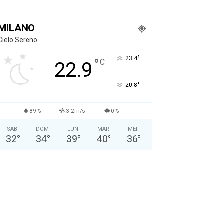
MILANO
Cielo Sereno
°
23.4
°
C
22.9
°
20.8
89%
3.2m/s
0%
SAB
DOM
LUN
MAR
MER
32
°
34
°
39
°
40
°
36
°