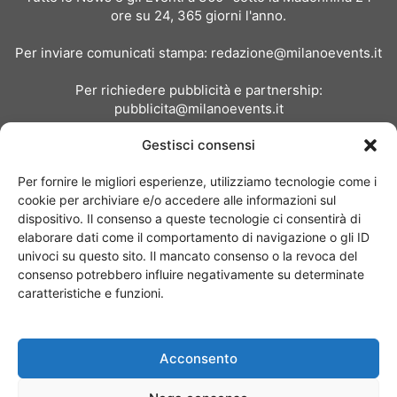
ore su 24, 365 giorni l'anno.
Per inviare comunicati stampa:
redazione@milanoevents.it
Per richiedere pubblicità e partnership:
pubblicita@milanoevents.it
Gestisci consensi
SEGUICI
Per fornire le migliori esperienze, utilizziamo tecnologie come i
cookie per archiviare e/o accedere alle informazioni sul
dispositivo. Il consenso a queste tecnologie ci consentirà di
elaborare dati come il comportamento di navigazione o gli ID
univoci su questo sito. Il mancato consenso o la revoca del
consenso potrebbero influire negativamente su determinate
Chi siamo
I Nostri Clienti
Contattaci
Collabora con noi
caratteristiche e funzioni.
Pubblicità
Privacy policy
Linee editoriali
Acconsento
© Copyright 2017 - MilanoEvents.it© managed by