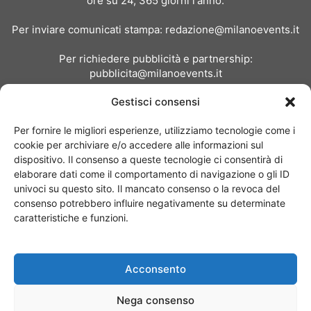
ore su 24, 365 giorni l'anno.
Per inviare comunicati stampa:
redazione@milanoevents.it
Per richiedere pubblicità e partnership:
pubblicita@milanoevents.it
Gestisci consensi
SEGUICI
Per fornire le migliori esperienze, utilizziamo tecnologie come i
cookie per archiviare e/o accedere alle informazioni sul
dispositivo. Il consenso a queste tecnologie ci consentirà di
elaborare dati come il comportamento di navigazione o gli ID
univoci su questo sito. Il mancato consenso o la revoca del
consenso potrebbero influire negativamente su determinate
Chi siamo
I Nostri Clienti
Contattaci
Collabora con noi
caratteristiche e funzioni.
Pubblicità
Privacy policy
Linee editoriali
Acconsento
© Copyright 2017 - MilanoEvents.it© managed by
Nega consenso